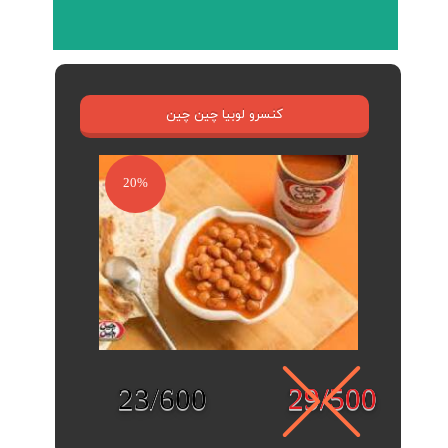
کنسرو لوبیا چین چین
20%
23/600
29/500