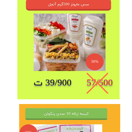
سس مایونز 500گرم آنجل
30%
57/500
39/900 ت
کیسه زباله 10 عددی پنگوئن