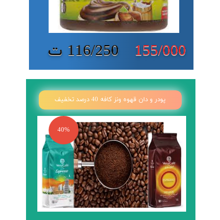
155/000
116/250 ت
پودر و دان قهوه ونز کافه 40 درصد تخفیف
40%