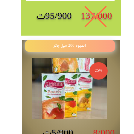
137/000
95/900ت
آبمیوه 200 میل چکر
25%
​​8/000
5/900ت