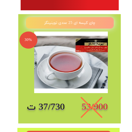
چای کیسه ای 25 عددی توینینگز
30%
53/900
37/730 ت