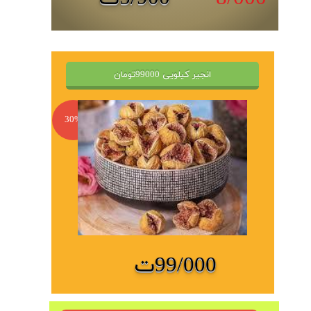
انجیر کیلویی 99000تومان
30%
99/000ت