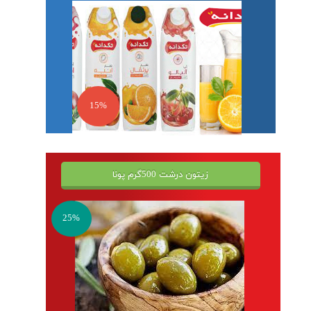
15%
زیتون درشت 500گرم پونا
25%