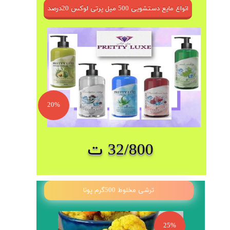
انواع مایع دستشویی 500 میل پرتی لوکس 20درصد
20%
32/800 ت
ترشی مخلوط 500گرم پونا
25%