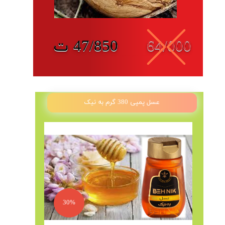
64/000
47/850 ت
عسل پمپی 380 گرم به نیک
30%