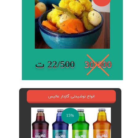
30/000
22/500 ت
انواع نوشیدنی گازدار عالیس
15%