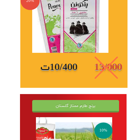
20%
13/000
10/400ت
برنج طارم ممتاز گلستان
10%