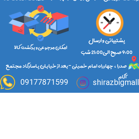
پشتیبانی و ارسال
امکان مرجوعی و برگشت کالا
​​​​​​​9:00 صبح الی21:00 شب
صدرا ، چهارراه امام خمینی -بعد از خیابان پاسارگاد مجتمع
آکام
09177871599
shirazbigmal