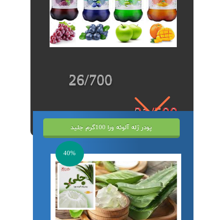
26/700
31/500
پودر ژله آلوئه ورا 100گرم جلید
40%