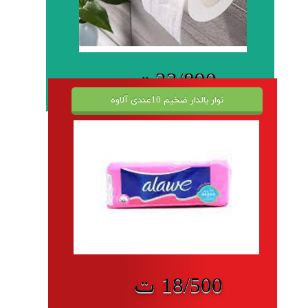
23/890ت
نوار بالدار ضخیم 10عددی آلاوه
18/500 ت