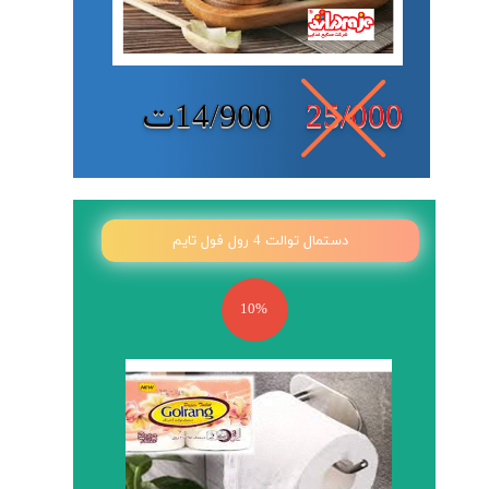
25/000
14/900ت
دستمال توالت 4 رول فول تایم
10%