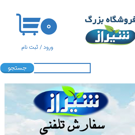
حساب کاربری من
۰
تغییر گذر واژه
سفارشات
ورود
/
ثبت نام
خروج از حساب کاربری
جستجو