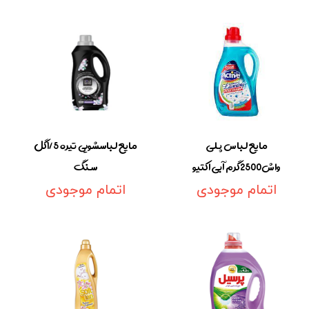
مایع لباس پلی
مایع لباسشویی تیره 1/5گل
واش2500گرم آبی اکتیو
سنگ
اتمام موجودی
اتمام موجودی