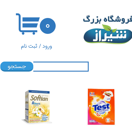
حساب کاربری من
۰
تغییر گذر واژه
سفارشات
ورود
/
ثبت نام
خروج از حساب کاربری
جستجو