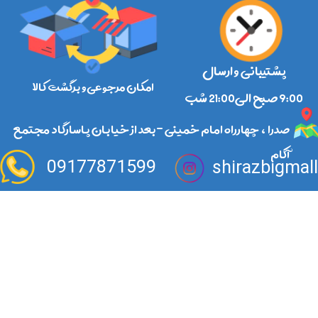
پشتیبانی و ارسال
امکان مرجوعی و برگشت کالا
​​​​​​​9:00 صبح الی21:00 شب
صدرا ، چهارراه امام خمینی -بعد از خیابان پاسارگاد مجتمع
آکام
09177871599
shirazbigmal