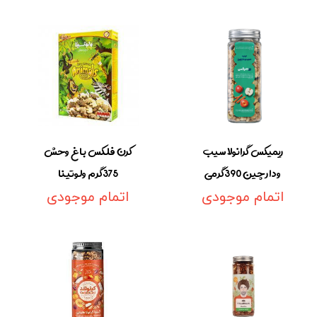
ریمیکس گرانولا سیب
کرن فلکس باغ وحش
ودارچین 390گرمی
375گرم ولوتینا
اتمام موجودی
اتمام موجودی