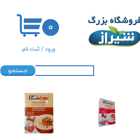
حساب کاربری من
۰
تغییر گذر واژه
سفارشات
ورود
/
ثبت نام
خروج از حساب کاربری
جستجو