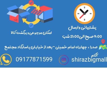
پشتیبانی و ارسال
امکان مرجوعی و برگشت کالا
​​​​​​​9:00 صبح الی21:00 شب
صدرا ، چهارراه امام خمینی -بعد از خیابان پاسارگاد مجتمع
آکام
09177871599
shirazbigmal