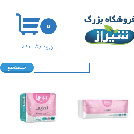
حساب کاربری من
۰
تغییر گذر واژه
سفارشات
ورود
/
ثبت نام
خروج از حساب کاربری
جستجو