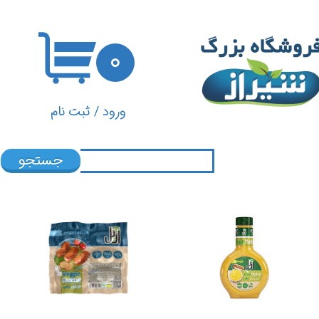
حساب کاربری من
۰
تغییر گذر واژه
سفارشات
ورود
/
ثبت نام
خروج از حساب کاربری
جستجو