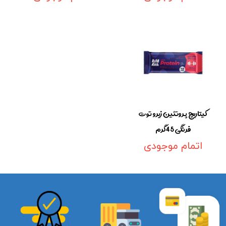
کیتاریچ پروتئین زیرو توت
فرنگی 45گرم
اتمام موجودی