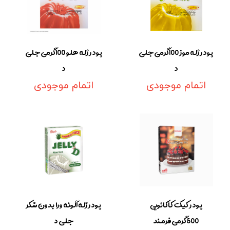
پودر ژله موز 100گرمی جلی
پودر ژله هلو 100گرمی جلی
د
د
اتمام موجودی
اتمام موجودی
پودر کیک کاکائویی
پودر ژله آلوئه ورا بدون شکر
500گرمی فرمند
جلی د