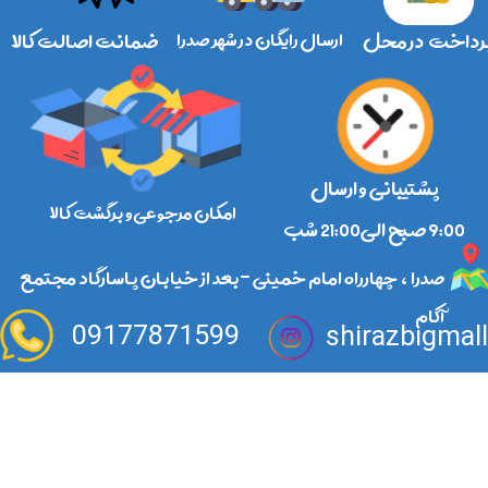
رداخت در محل
ارسال رایگان در شهر صدرا
ضمانت اصالت کالا
پشتیبانی و ارسال
امکان مرجوعی و برگشت کالا
​​​​​​​9:00 صبح الی21:00 شب
صدرا ، چهارراه امام خمینی -بعد از خیابان پاسارگاد مجتمع
آکام
09177871599
shirazbigmal