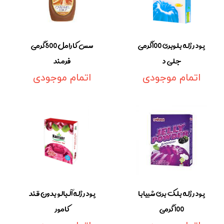
پودر ژله بلوبری 100گرمی
سس کارامل 500گرمی
جلی د
فرمند
اتمام موجودی
اتمام موجودی
پودر ژله بلک بری شیبابا
پودر ژله آلبالو بدون قند
100 گرمی
کامور