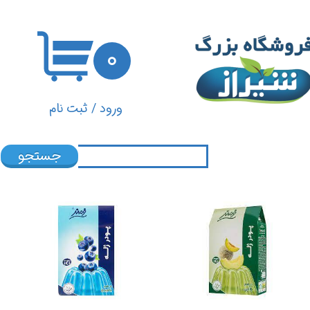
حساب کاربری من
۰
تغییر گذر واژه
سفارشات
ورود
/
ثبت نام
خروج از حساب کاربری
جستجو