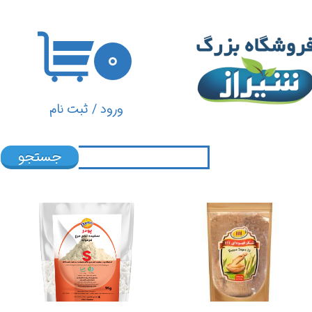
حساب کاربری من
۰
تغییر گذر واژه
سفارشات
ورود
/
ثبت نام
خروج از حساب کاربری
جستجو