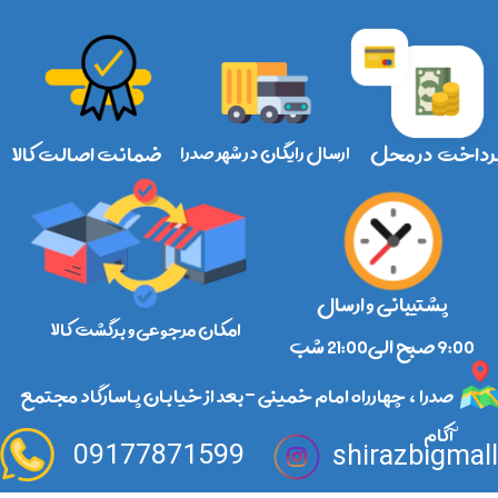
رداخت در محل
ارسال رایگان در شهر صدرا
ضمانت اصالت کالا
پشتیبانی و ارسال
امکان مرجوعی و برگشت کالا
​​​​​​​9:00 صبح الی21:00 شب
صدرا ، چهارراه امام خمینی -بعد از خیابان پاسارگاد مجتمع
آکام
09177871599
shirazbigmal