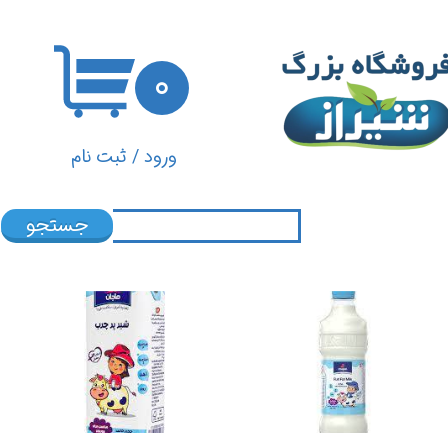
حساب کاربری من
۰
تغییر گذر واژه
سفارشات
ورود
/
ثبت نام
خروج از حساب کاربری
جستجو